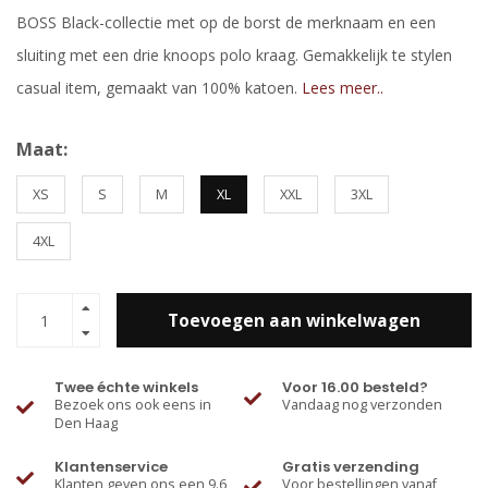
BOSS Black-collectie met op de borst de merknaam en een
sluiting met een drie knoops polo kraag. Gemakkelijk te stylen
casual item, gemaakt van 100% katoen.
Lees meer..
Maat:
XS
S
M
XL
XXL
3XL
4XL
Toevoegen aan winkelwagen
Twee échte winkels
Voor 16.00 besteld?
Bezoek ons ook eens in
Vandaag nog verzonden
Den Haag
Klantenservice
Gratis verzending
Klanten geven ons een 9.6
Voor bestellingen vanaf