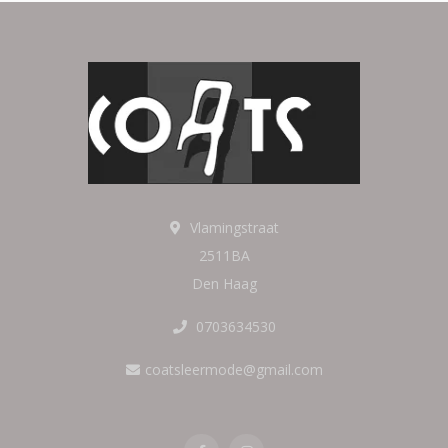
Vlamingstraat
2511BA
Den Haag
0703634530
coatsleermode@gmail.com