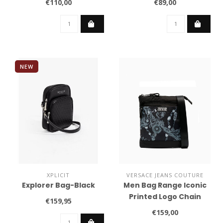
€110,00
€89,00
NEW
XPLICIT
VERSACE JEANS COUTURE
Explorer Bag-Black
Men Bag Range Iconic
Printed Logo Chain
€159,95
Couture-275YA4B86
€159,00