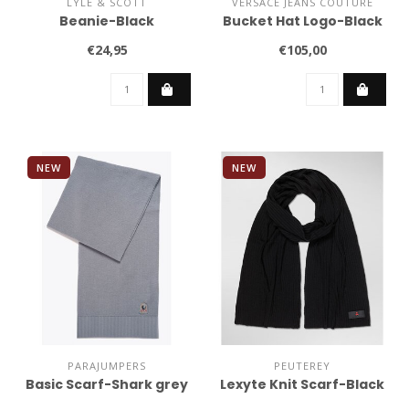
LYLE & SCOTT
VERSACE JEANS COUTURE
Beanie-Black
Bucket Hat Logo-Black
€24,95
€105,00
NEW
NEW
PARAJUMPERS
PEUTEREY
Basic Scarf-Shark grey
Lexyte Knit Scarf-Black