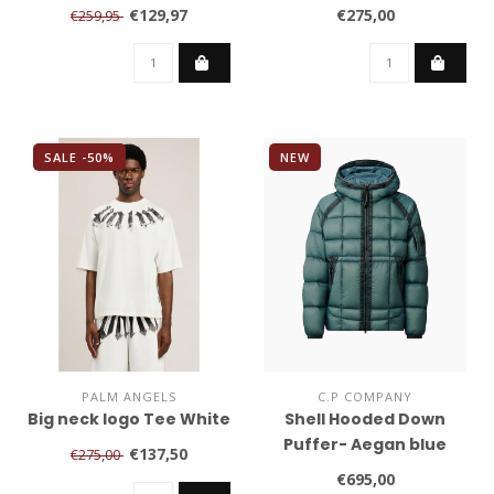
€129,97
€275,00
€259,95
SALE -50%
NEW
PALM ANGELS
C.P COMPANY
Big neck logo Tee White
Shell Hooded Down
Puffer- Aegan blue
€137,50
€275,00
€695,00