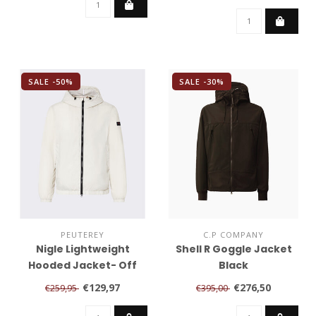
SALE -50%
SALE -30%
PEUTEREY
C.P COMPANY
Nigle Lightweight
Shell R Goggle Jacket
Hooded Jacket- Off
Black
white
€129,97
€276,50
€259,95
€395,00