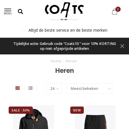
0
MENU
service en de beste merken
Voor 16.00 beste
Tijdelijke actie: Gebruik code "Coats10 " voor 10% KORTING
op niet-afgeprijsde artikelen
Home
/
Heren
Heren
SALE -50%
NEW