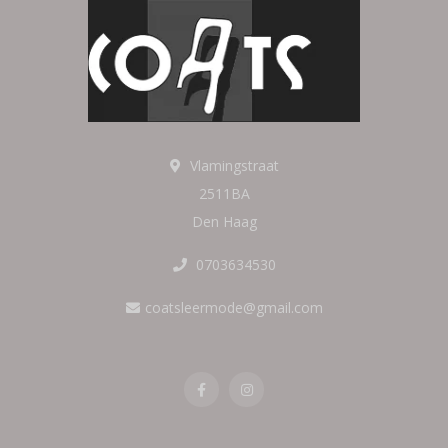
Vlamingstraat
2511BA
Den Haag
0703634530
coatsleermode@gmail.com