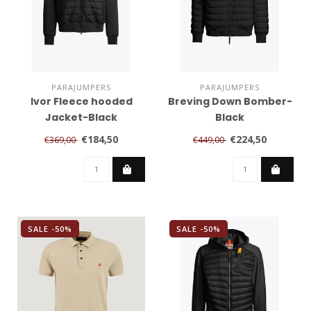
PARAJUMPERS
PARAJUMPERS
Ivor Fleece hooded
Breving Down Bomber-
Jacket-Black
Black
€184,50
€224,50
€369,00
€449,00
SALE -50%
SALE -50%