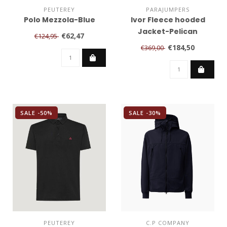
PEUTEREY
PARAJUMPERS
Polo Mezzola-Blue
Ivor Fleece hooded
Jacket-Pelican
€62,47
€124,95
€184,50
€369,00
SALE -50%
SALE -30%
PEUTEREY
C.P COMPANY