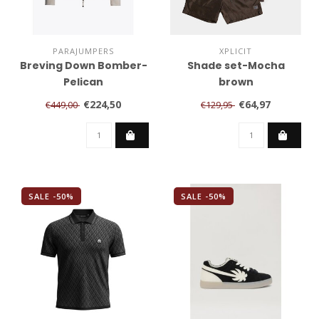
PARAJUMPERS
XPLICIT
Breving Down Bomber-
Shade set-Mocha
Pelican
brown
€224,50
€64,97
€449,00
€129,95
SALE -50%
SALE -50%