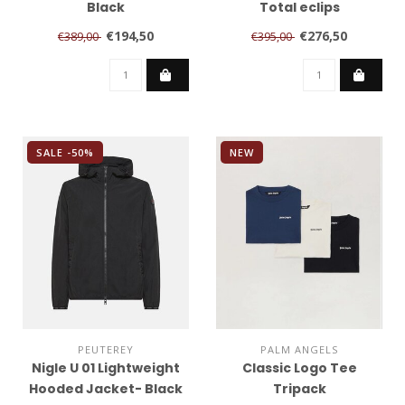
Black
Total eclips
€194,50
€276,50
€389,00
€395,00
SALE -50%
NEW
PEUTEREY
PALM ANGELS
Nigle U 01 Lightweight
Classic Logo Tee
Hooded Jacket- Black
Tripack