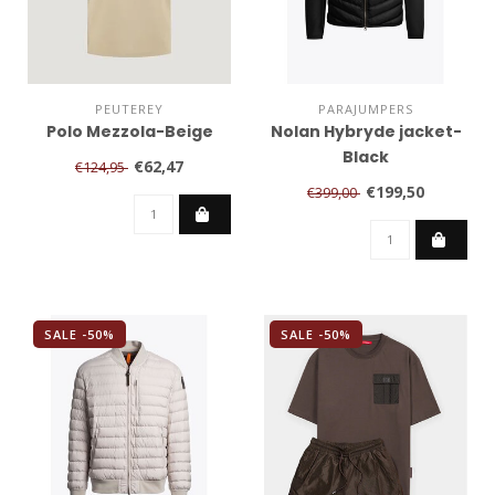
PEUTEREY
PARAJUMPERS
Polo Mezzola-Beige
Nolan Hybryde jacket-
Black
€62,47
€124,95
€199,50
€399,00
SALE -50%
SALE -50%