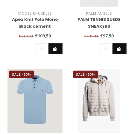
MOOSE KNUCKLES
PALM ANGELS
Apex Knit Polo Mono
PALM TENNIS SUEDE
Black cement
SNEAKERS
€109,50
€97,50
€219,00
€195,00
SALE -50%
SALE -50%