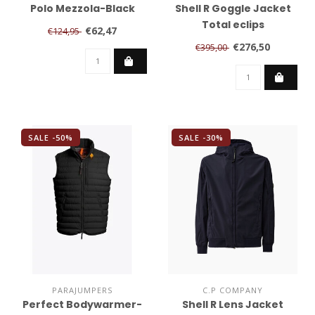
Polo Mezzola-Black
Shell R Goggle Jacket
Total eclips
€62,47
€124,95
€276,50
€395,00
SALE -50%
SALE -30%
PARAJUMPERS
C.P COMPANY
Perfect Bodywarmer-
Shell R Lens Jacket