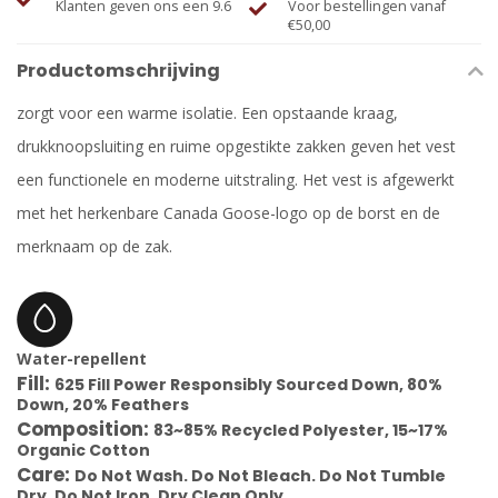
Klanten geven ons een 9.6
Voor bestellingen vanaf
€50,00
Productomschrijving
zorgt voor een warme isolatie. Een opstaande kraag,
drukknoopsluiting en ruime opgestikte zakken geven het vest
een functionele en moderne uitstraling. Het vest is afgewerkt
met het herkenbare Canada Goose-logo op de borst en de
merknaam op de zak.
Water-repellent
Fill:
625 Fill Power Responsibly Sourced Down, 80%
Down, 20% Feathers
Composition:
83~85% Recycled Polyester, 15~17%
Organic Cotton
Care:
Do Not Wash. Do Not Bleach. Do Not Tumble
Dry. Do Not Iron. Dry Clean Only