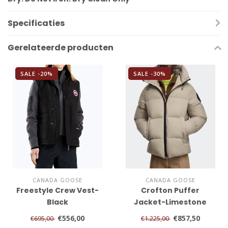
Specificaties
Gerelateerde producten
SALE -20%
SALE -30%
CANADA GOOSE
CANADA GOOSE
Freestyle Crew Vest-
Crofton Puffer
Black
Jacket-Limestone
€556,00
€857,50
€695,00
€1.225,00