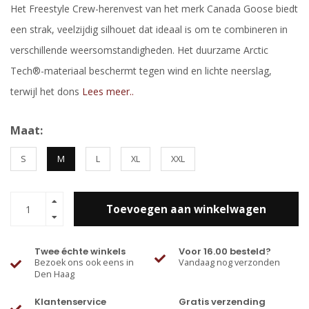
Het Freestyle Crew-herenvest van het merk Canada Goose biedt
een strak, veelzijdig silhouet dat ideaal is om te combineren in
verschillende weersomstandigheden. Het duurzame Arctic
Tech®-materiaal beschermt tegen wind en lichte neerslag,
terwijl het dons
Lees meer..
Maat:
S
M
L
XL
XXL
Toevoegen aan winkelwagen
Twee échte winkels
Voor 16.00 besteld?
Bezoek ons ook eens in
Vandaag nog verzonden
Den Haag
Klantenservice
Gratis verzending