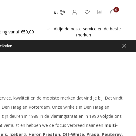
0
NL
Altijd de beste service en de beste
ding vanaf €50,00
merken
tikelen
ervice, kwaliteit en de mooiste merken dat vind je bij. Dat vindt
 in Den Haag en Rotterdam. Onze winkels in Den Haag en
 zijn deuren in 1988 in de Vlamingstraat en in 1990 volgde ons
kant verhuist en hebben we de focus verbreed naar een
multi-
els
,
Iceberg
,
Heron Preston, Off-White, Prada
,
Peuterey
,