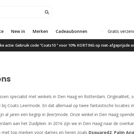
ce
New in
Klanten geven ons een 9.6
Merken
Cadeaubonnen
Gratis verzen
ijke actie: Gebruik code "Coats10 " voor 10% KORTING op niet-afgeprijsde ar
ons
assen specialist met winkels in Den Haag en Rotterdam. Originaliteit, s
8 bij Coats Leermode. En dat allemaal op twee fantastische locaties
jn al jaren een begrip in (leer)mode. Onze winkel in Den Haag opende
otterdam aan het Zuidplein. In 2016 zijn we in Den Haag naar de over
e
met top merken voor dames en heren zoals
Dsquared2
,
Palm Ang