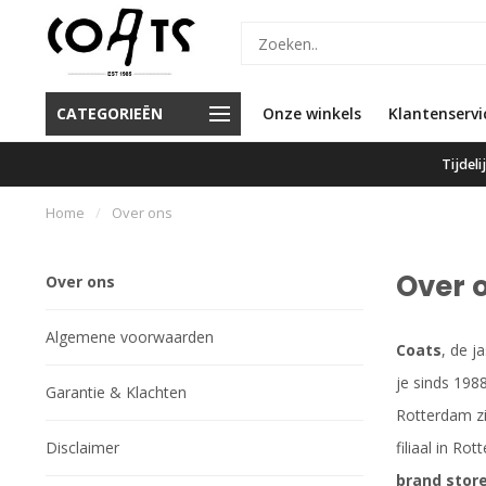
d de beste service en de beste
Voor 16.00 besteld, vandaag
CATEGORIEËN
Onze winkels
Klantenservi
merken
verzonden
Tijdel
Home
/
Over ons
Over 
Over ons
Algemene voorwaarden
Coats
, de j
je sinds 198
Garantie & Klachten
Rotterdam zi
Disclaimer
filiaal in R
brand stor