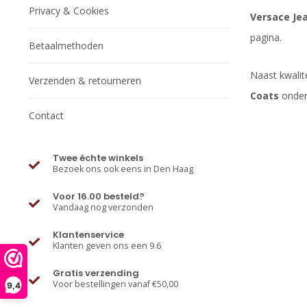
Privacy & Cookies
Versace Je
pagina.
Betaalmethoden
Naast kwalite
Verzenden & retourneren
Coats
onders
Contact
Twee échte winkels
Bezoek ons ook eens in Den Haag
Voor 16.00 besteld?
Vandaag nog verzonden
Klantenservice
Klanten geven ons een 9.6
Gratis verzending
Voor bestellingen vanaf €50,00
9,4