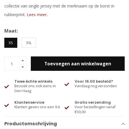
collectie van single jersey met de merknaam op de borst in
rubberprint.
Lees meer..
Maat:
XS
3XL
Toevoegen aan winkelwagen
Twee échte winkels
Voor 16.00 besteld?
Bezoek ons ook eens in
Vandaag nog verzonden
Den Haag
Klantenservice
Gratis verzending
Klanten geven ons een 9.6
Voor bestellingen vanaf
€50,00
Productomschrijving