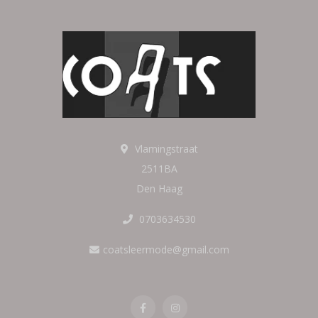
Vlamingstraat
2511BA
Den Haag
0703634530
coatsleermode@gmail.com