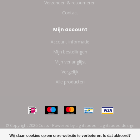
Verzenden & retourneren
Contact
Mijn account
Account informatie
Mijn bestellingen
Mijn verlanglijst
Vergelijk
Alle producten
© Copyright 2026 Coats - Powered by
Lightspeed
-
Lightspeed design
by
Dyvelopment
Wij slaan cookies op om onze website te verbeteren. Is dat akkoord?
FILTERS