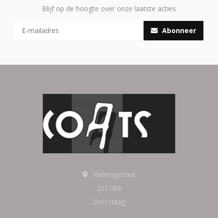
Blijf op de hoogte over onze laatste acties
Abonneer
Vlamingstraat
2511BA
Den Haag