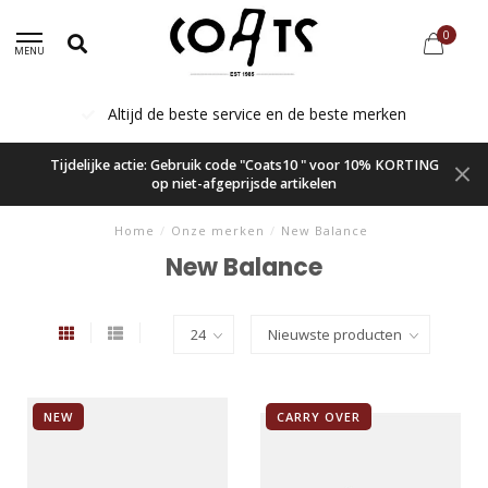
0
MENU
Altijd de beste service en de beste merken
Tijdelijke actie: Gebruik code "Coats10 " voor 10% KORTING
op niet-afgeprijsde artikelen
Home
/
Onze merken
/
New Balance
New Balance
NEW
CARRY OVER