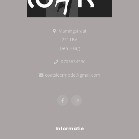
Vlamingstraat
2511BA
Den Haag
0703634530
coatsleermode@gmail.com
Informatie