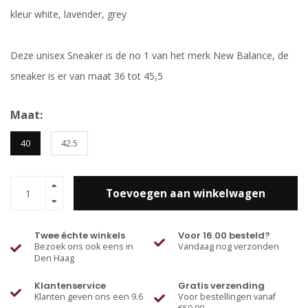
kleur white, lavender, grey
Deze unisex Sneaker is de no 1 van het merk New Balance, de
sneaker is er van maat 36 tot 45,5
Maat:
40
42.5
Toevoegen aan winkelwagen
Twee échte winkels
Voor 16.00 besteld?
Bezoek ons ook eens in
Vandaag nog verzonden
Den Haag
Klantenservice
Gratis verzending
Klanten geven ons een 9.6
Voor bestellingen vanaf