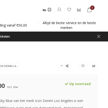
0
NL
Altijd de beste service en de beste
ding vanaf €50,00
merken
tikelen
ON DENIM LA
00
Op voorraad
Incl. btw
ky Blue van het merk Icon Denim Los Angeles is een
 lichtblauwe jeans met een damaged look, geïnspireerd