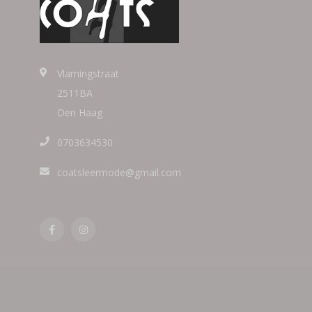
Vlamingstraat
2511BA
Den Haag
0703634530
coatsleermode@gmail.com