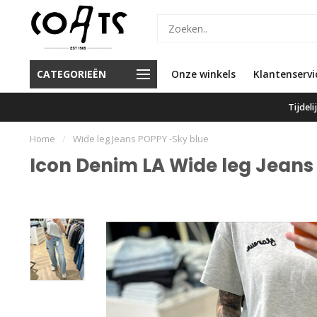
d de beste service en de beste
Voor 16.00 besteld, vandaag
CATEGORIEËN
Onze winkels
Klantenservi
merken
verzonden
Tijdel
Home
/
Wide leg Jeans POPPY -Sky blue
Icon Denim LA Wide leg Jeans