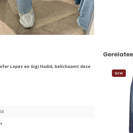
Gerelate
ifer Lopez en Gigi Hadid, belichaamt deze
NEW
58
4