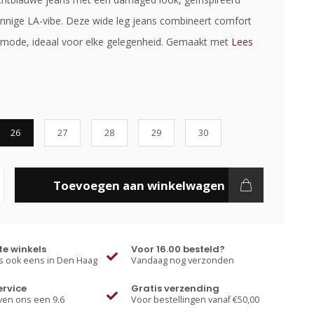
nnige LA-vibe. Deze wide leg jeans combineert comfort
e mode, ideaal voor elke gelegenheid. Gemaakt met
Lees
26
27
28
29
30
Toevoegen aan winkelwagen
e winkels
Voor 16.00 besteld?
 ook eens in Den Haag
Vandaag nog verzonden
ervice
Gratis verzending
ven ons een 9.6
Voor bestellingen vanaf €50,00