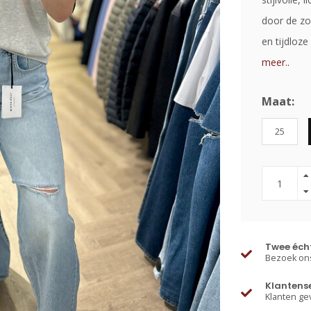
door de zo
en tijdloz
meer..
Maat:
25
Twee écht
Bezoek ons
Klantens
Klanten ge