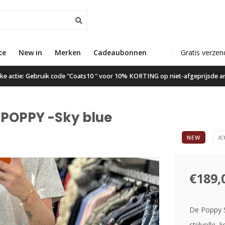
ce
New in
Klanten geven ons een 9.6
Merken
Cadeaubonnen
Gratis verzen
ijke actie: Gebruik code "Coats10 " voor 10% KORTING op niet-afgeprijsde ar
 POPPY -Sky blue
NEW
IC
€189,
De Poppy S
stijlvolle,