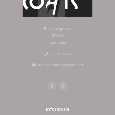
Vlamingstraat
2511BA
Den Haag
0703634530
coatsleermode@gmail.com
Informatie