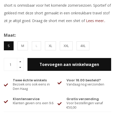
short is onmisbaar voor het komende zomerseizoen. Sportief of
gekleed met deze short gemaakt in een onkreukbare travel stof
zit je altijd goed. Draag de short met een shirt of
Lees meer..
Maat:
S
M
L
XL
XXL
4XL
Toevoegen aan winkelwagen
Twee échte winkels
Voor 16.00 besteld?
Bezoek ons ook eens in
Vandaag nog verzonden
Den Haag
Klantenservice
Gratis verzending
Klanten geven ons een 9.6
Voor bestellingen vanaf
€50,00