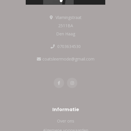
Vlamingstraat
2511BA
Den Haag
0703634530
coatsleermode@gmail.com
Informatie
Over ons
Algemene voorwaarden