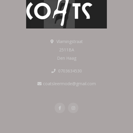
Vlamingstraat
2511BA
Den Haag
0703634530
coatsleermode@gmail.com