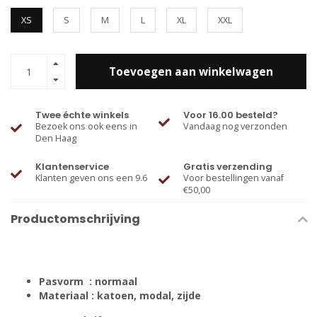
XS
S
M
L
XL
XXL
Toevoegen aan winkelwagen
Twee échte winkels
Voor 16.00 besteld?
Bezoek ons ook eens in
Vandaag nog verzonden
Den Haag
Klantenservice
Gratis verzending
Klanten geven ons een 9.6
Voor bestellingen vanaf
€50,00
Productomschrijving
Pasvorm : normaal
Materiaal : katoen, modal, zijde