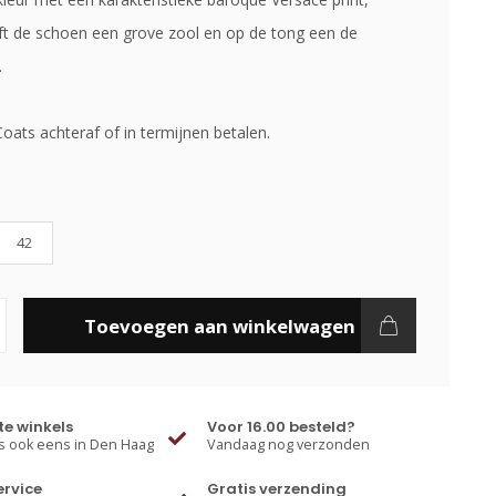
ft de schoen een grove zool en op de tong een de
.
Coats achteraf of in termijnen betalen.
42
Toevoegen aan winkelwagen
e winkels
Voor 16.00 besteld?
 ook eens in Den Haag
Vandaag nog verzonden
ervice
Gratis verzending