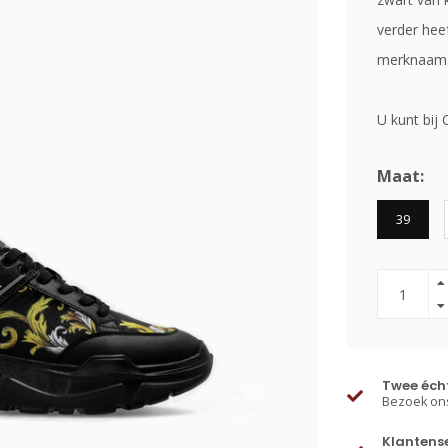
verder hee
merknaam
U kunt bij 
Maat:
39
Twee écht
Bezoek ons
Klantens