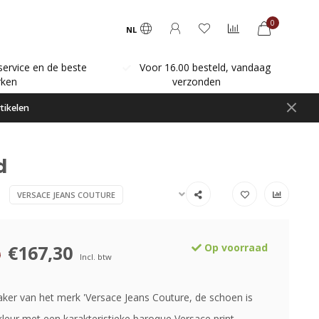
0
NL
service en de beste
Voor 16.00 besteld, vandaag
ken
verzonden
tikelen
d
VERSACE JEANS COUTURE
€167,30
Op voorraad
0
Incl. btw
ker van het merk 'Versace Jeans Couture, de schoen is
kleur met een karakteristieke baroque Versace print,