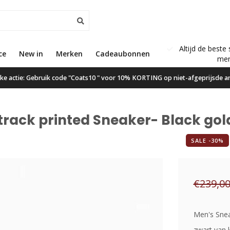
Altijd de beste 
ce
New in
Gratis verzending vanaf €50,00
Merken
Cadeaubonnen
mer
ijke actie: Gebruik code "Coats10 " voor 10% KORTING op niet-afgeprijsde ar
rack printed Sneaker- Black gol
SALE -30%
€239,0
Men's Snea
zwart van 