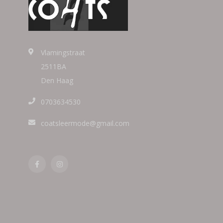
Vlamingstraat
2511BA
Den Haag
0703634530
coatsleermode@gmail.com