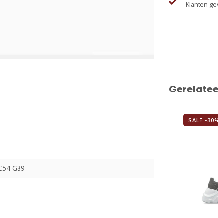
Klanten ge
Gerelate
SALE -30
C54 G89