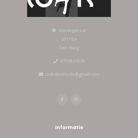
Vlamingstraat
2511BA
Den Haag
0703634530
coatsleermode@gmail.com
Informatie