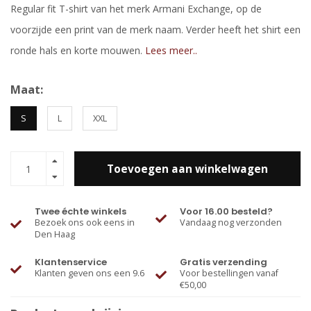
Regular fit T-shirt van het merk Armani Exchange, op de
voorzijde een print van de merk naam. Verder heeft het shirt een
ronde hals en korte mouwen.
Lees meer..
Maat:
S
L
XXL
Toevoegen aan winkelwagen
Twee échte winkels
Voor 16.00 besteld?
Bezoek ons ook eens in
Vandaag nog verzonden
Den Haag
Klantenservice
Gratis verzending
Klanten geven ons een 9.6
Voor bestellingen vanaf
€50,00