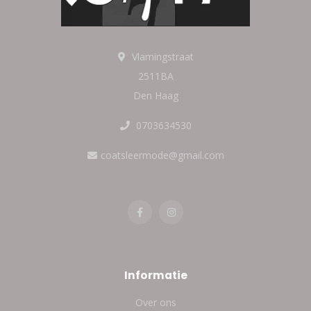
Vlamingstraat
2511BA
Den Haag
0703634530
coatsleermode@gmail.com
Informatie
Over ons