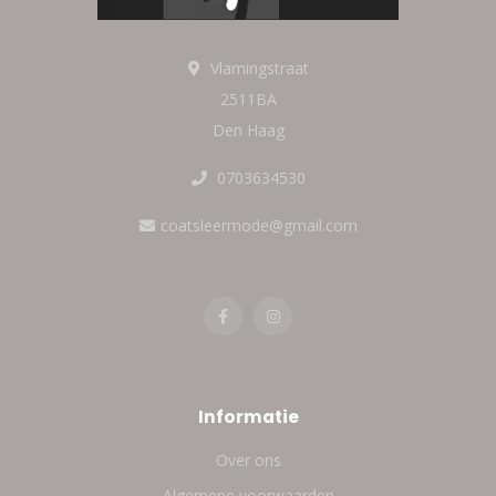
Vlamingstraat
2511BA
Den Haag
0703634530
coatsleermode@gmail.com
Informatie
Over ons
Algemene voorwaarden