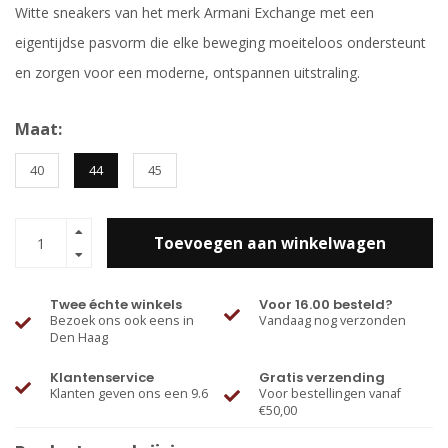
Witte sneakers van het merk Armani Exchange met een
eigentijdse pasvorm die elke beweging moeiteloos ondersteunt
en zorgen voor een moderne, ontspannen uitstraling.
Maat:
40
44
45
Toevoegen aan winkelwagen
Twee échte winkels
Voor 16.00 besteld?
Bezoek ons ook eens in
Vandaag nog verzonden
Den Haag
Klantenservice
Gratis verzending
Klanten geven ons een 9.6
Voor bestellingen vanaf
€50,00