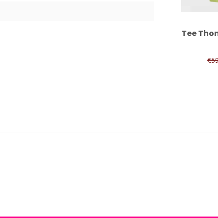
1
Tee Tho
€5