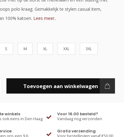
oops polo kraag. Gemakkelijk te stylen casual item,
an 100% katoen.
Lees meer..
S
M
XL
XXL
3XL
Toevoegen aan winkelwagen
e winkels
Voor 16.00 besteld?
 ook eens in Den Haag
Vandaag nog verzonden
ervice
Gratis verzending
ven ons een 9.6
Voor bestellingen vanaf €50,00