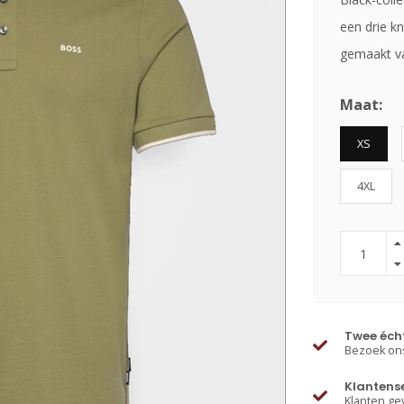
een drie kn
gemaakt v
Maat:
XS
4XL
Twee écht
Bezoek ons
Klantens
Klanten ge