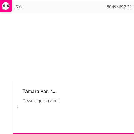
9,4
SKU
50494697 31