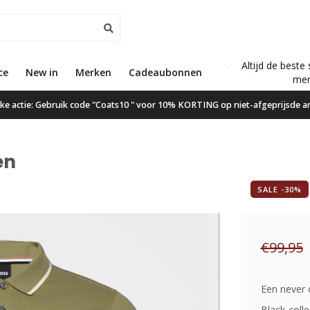
Altijd de beste 
ce
New in
Gratis verzending vanaf €50,00
Merken
Cadeaubonnen
mer
ijke actie: Gebruik code "Coats10 " voor 10% KORTING op niet-afgeprijsde ar
en
SALE -30%
€99,95
Een never 
Black-coll