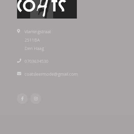
Vlamingstraat
2511BA
Den Haag
0703634530
coatsleermode@gmail.com