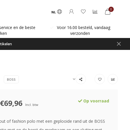
0
NL
service en de beste
Voor 16.00 besteld, vandaag
ken
verzonden
tikelen
BOSS
€69,96
Op voorraad
Incl. btw
out of fashion polo met een geplooide rand uit de BOSS
ectie met op de borst de merknaam en een sluiting met