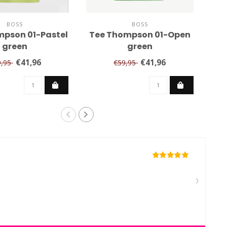
BOSS
BOSS
mpson 01-Pastel
Tee Thompson 01-Open
Te
green
green
€41,96
€41,96
9,95
€59,95