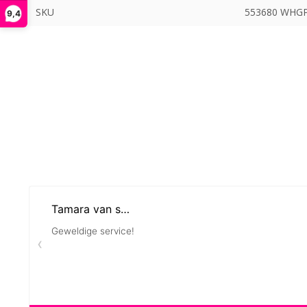
SKU
553680 WHGP
9,4