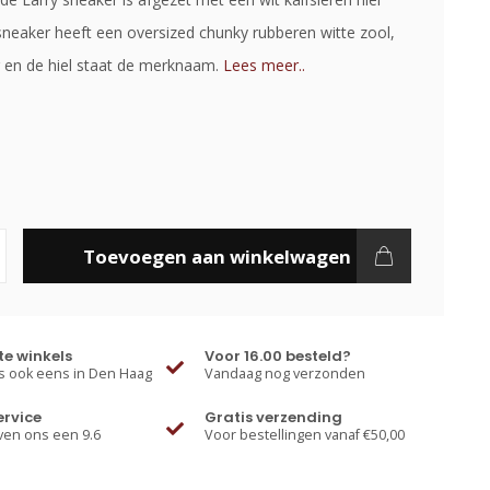
sneaker heeft een oversized chunky rubberen witte zool,
 en de hiel staat de merknaam.
Lees meer..
Toevoegen aan winkelwagen
e winkels
Voor 16.00 besteld?
 ook eens in Den Haag
Vandaag nog verzonden
ervice
Gratis verzending
ven ons een 9.6
Voor bestellingen vanaf €50,00