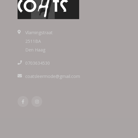
Vlamingstraat
2511BA
Den Haag
0703634530
coatsleermode@gmail.com