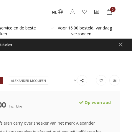
0
NL
service en de beste
Voor 16.00 besteld, vandaag
ken
verzonden
tikelen
R
ALEXANDER MCQUEEN
00
Op voorraad
Incl. btw
fsleren carry over sneaker van het merk Alexander
e Larry sneaker is afgezet met een wit kalfsleren hiel