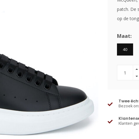
patch. De 
op de tong
Maat:
40
Twee écht
Bezoek ons
Klantens
Klanten ge