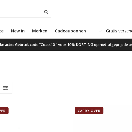
ce
New in
Klanten geven ons een 9.6
Merken
Cadeaubonnen
Gratis verzen
ijke actie: Gebruik code "Coats10 " voor 10% KORTING op niet-afgeprijsde ar
VER
CARRY OVER