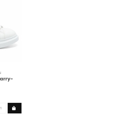
N
arry-