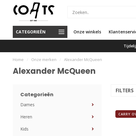
d de beste service en de beste
Voor 16.00 besteld, vandaag
CATEGORIEËN
Onze winkels
Klantenservi
merken
verzonden
Tijdel
Home
/
Onze merken
/
Alexander McQueen
Alexander McQueen
FILTERS
Categorieën
Dames
CARRY O
Heren
Kids