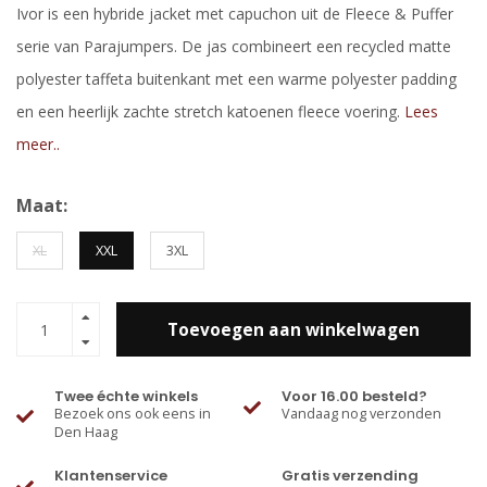
Ivor is een hybride jacket met capuchon uit de Fleece & Puffer
serie van Parajumpers. De jas combineert een recycled matte
polyester taffeta buitenkant met een warme polyester padding
en een heerlijk zachte stretch katoenen fleece voering.
Lees
meer..
Maat:
XL
XXL
3XL
Toevoegen aan winkelwagen
Twee échte winkels
Voor 16.00 besteld?
Bezoek ons ook eens in
Vandaag nog verzonden
Den Haag
Klantenservice
Gratis verzending