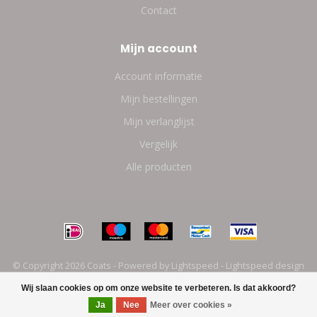
Contact
Mijn account
Account informatie
Mijn bestellingen
Mijn verlanglijst
Vergelijk
Alle producten
© Copyright 2026 Coats - Powered by
Lightspeed
-
Lightspeed design
by
Dyvelopment
Wij slaan cookies op om onze website te verbeteren. Is dat akkoord?
Ja
Nee
Meer over cookies »