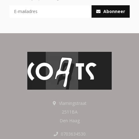
Abonneer
Vlamingstraat
2511BA
Den Haag
0703634530