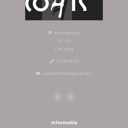
Vlamingstraat
2511BA
Den Haag
0703634530
coatsleermode@gmail.com
Informatie