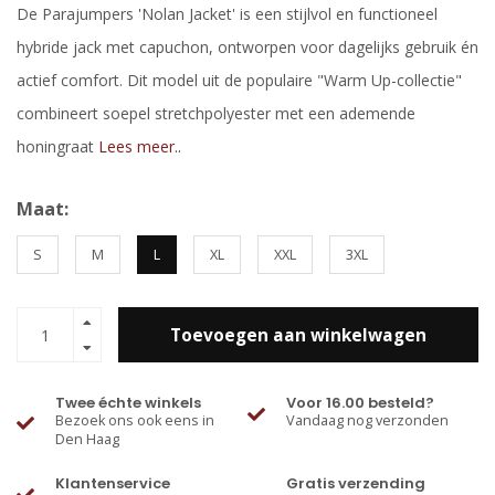
De Parajumpers 'Nolan Jacket' is een stijlvol en functioneel
hybride jack met capuchon, ontworpen voor dagelijks gebruik én
actief comfort. Dit model uit de populaire "Warm Up-collectie"
combineert soepel stretchpolyester met een ademende
honingraat
Lees meer..
Maat:
S
M
L
XL
XXL
3XL
Toevoegen aan winkelwagen
Twee échte winkels
Voor 16.00 besteld?
Bezoek ons ook eens in
Vandaag nog verzonden
Den Haag
Klantenservice
Gratis verzending