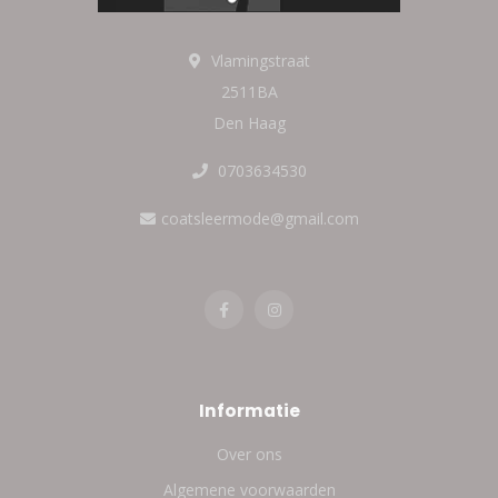
Vlamingstraat
2511BA
Den Haag
0703634530
coatsleermode@gmail.com
Informatie
Over ons
Algemene voorwaarden