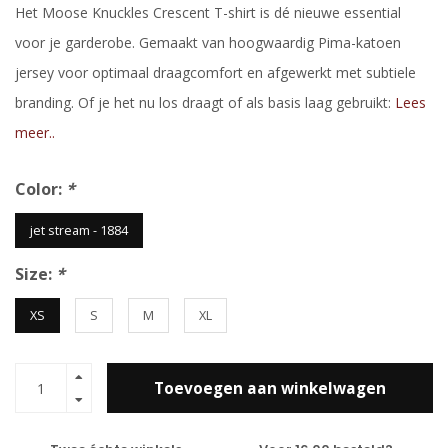
Het Moose Knuckles Crescent T-shirt is dé nieuwe essential
voor je garderobe. Gemaakt van hoogwaardig Pima-katoen
jersey voor optimaal draagcomfort en afgewerkt met subtiele
branding. Of je het nu los draagt of als basis laag gebruikt:
Lees
meer..
Color:
*
jet stream - 1884
Size:
*
XS
S
M
XL
Toevoegen aan winkelwagen