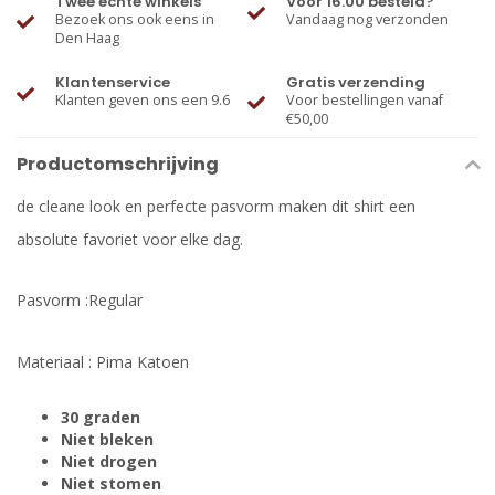
Twee échte winkels
Voor 16.00 besteld?
Bezoek ons ook eens in
Vandaag nog verzonden
Den Haag
Klantenservice
Gratis verzending
Klanten geven ons een 9.6
Voor bestellingen vanaf
€50,00
Productomschrijving
de cleane look en perfecte pasvorm maken dit shirt een
absolute favoriet voor elke dag.
Pasvorm :Regular
Materiaal : Pima Katoen
30 graden
Niet bleken
Niet drogen
Niet stomen