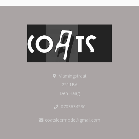
Vlamingstraat
2511BA
Den Haag
0703634530
coatsleermode@gmail.com