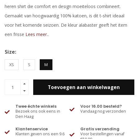
heren shirt die comfort en design moeiteloos combineert.
Gemaakt van hoogwaardig 100% katoen, is dit t-shirt ideaal
voor het komende seizoen. De kleur alabaster geeft het item
een frisse
Lees meer..
Size:
XS
S
M
Toevoegen aan winkelwagen
Twee échte winkels
Voor 16.00 besteld?
Bezoek ons ook eens in
Vandaag nog verzonden
Den Haag
Klantenservice
Gratis verzending
Klanten geven ons een 9.6
Voor bestellingen vanaf