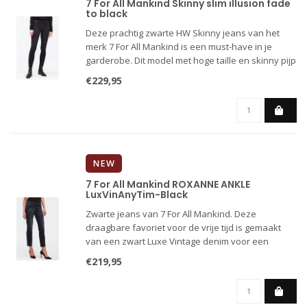
7 For All Mankind Skinny slim illusion fade
to black
Deze prachtig zwarte HW Skinny jeans van het
merk 7 For All Mankind is een must-have in je
garderobe. Dit model met hoge taille en skinny pijp
is een allround jeans perfect voor de vrije tijd of
€229,95
een sjiek sportieve combinatie, De jeans is
veelzijdig en
NEW
7 For All Mankind ROXANNE ANKLE
LuxVinAnyTim-Black
Zwarte jeans van 7 For All Mankind. Deze
draagbare favoriet voor de vrije tijd is gemaakt
van een zwart Luxe Vintage denim voor een
authentieke ingedragen finish, en heeft de
€219,95
klassieke 5-pockets, een middelhoge taille en een
slim leg. De korte pijp staat