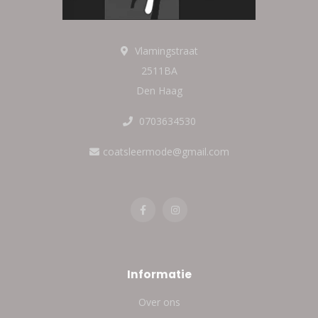
Vlamingstraat
2511BA
Den Haag
0703634530
coatsleermode@gmail.com
Informatie
Over ons