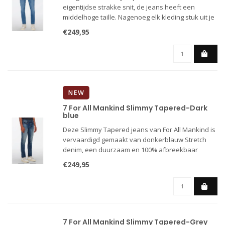
eigentijdse strakke snit, de jeans heeft een
middelhoge taille. Nagenoeg elk kleding stuk uit je
garderobe is te combineren met deze duurzame
€249,95
broek van lichtblauw Stretch Tek Earthkind-denim.
NEW
7 For All Mankind Slimmy Tapered-Dark
blue
Deze Slimmy Tapered jeans van For All Mankind is
vervaardigd gemaakt van donkerblauw Stretch
denim, een duurzaam en 100% afbreekbaar
katoenen denim met een ongeëvenaarde stretch
€249,95
en vormbehoud. De jeans van 7 For All Mankind
zijn gemaakt van premium stoff
7 For All Mankind Slimmy Tapered-Grey