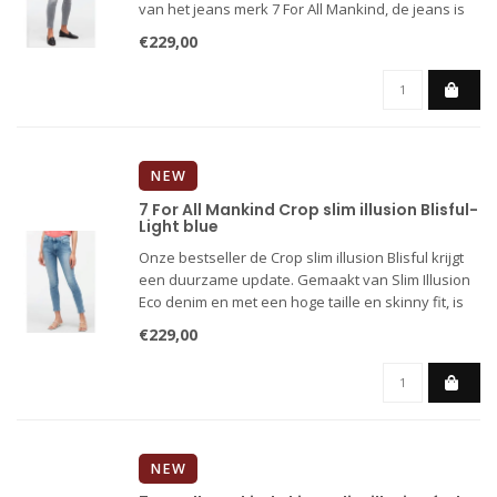
van het jeans merk 7 For All Mankind, de jeans is
nu terug in een duurzame uitvoering en is
€229,00
gemaakt van 100% afbreekbaar Slim Illusion Eco
denim, verkregen van
NEW
7 For All Mankind Crop slim illusion Blisful-
Light blue
Onze bestseller de Crop slim illusion Blisful krijgt
een duurzame update. Gemaakt van Slim Illusion
Eco denim en met een hoge taille en skinny fit, is
deze beroemde jeans vriendelijk voor het milieu
€229,00
en tegelijk moeiteloos chic. 7 For All Mankind jeans
zi
NEW