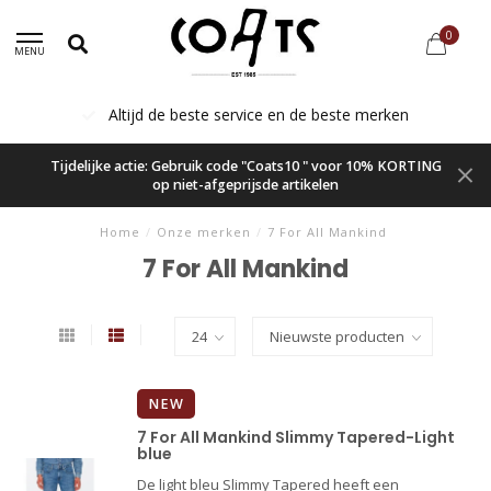
0
MENU
Altijd de beste service en de beste merken
Tijdelijke actie: Gebruik code "Coats10 " voor 10% KORTING
op niet-afgeprijsde artikelen
Home
/
Onze merken
/
7 For All Mankind
7 For All Mankind
NEW
7 For All Mankind Slimmy Tapered-Light
blue
De light bleu Slimmy Tapered heeft een