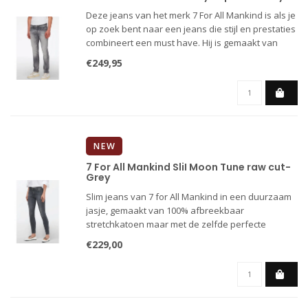
Deze jeans van het merk 7 For All Mankind is als je
op zoek bent naar een jeans die stijl en prestaties
combineert een must have. Hij is gemaakt van
Stretch Tek Earthkind-denim, een afbreekbare,
€249,95
biologische stof met een hoge elasticiteit en
vormbehoud.
NEW
7 For All Mankind SliI Moon Tune raw cut-
Grey
Slim jeans van 7 for All Mankind in een duurzaam
jasje, gemaakt van 100% afbreekbaar
stretchkatoen maar met de zelfde perfecte
pasvorm als we gewend zijn van 7 for All Mankind.
€229,00
De jeans heeft smalle pijpen met een
onafgewerkte zoom.