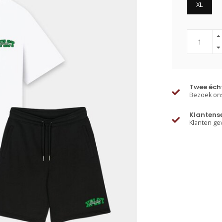
XL
Twee écht
Bezoek ons
Klantens
Klanten ge