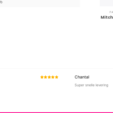
wb
P
Mitch