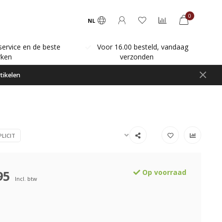
0
NL
service en de beste
Voor 16.00 besteld, vandaag
ken
verzonden
tikelen
PLICIT
95
Op voorraad
Incl. btw