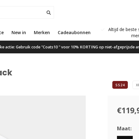
Altijd de beste 
ce
New in
Gratis verzending vanaf €50,00
Merken
Cadeaubonnen
mer
ijke actie: Gebruik code "Coats10 " voor 10% KORTING op niet-afgeprijsde ar
ack
SS24
X
€119,
Maat: