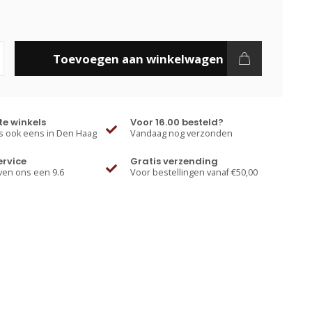
Toevoegen aan winkelwagen
e winkels
Voor 16.00 besteld?
 ook eens in Den Haag
Vandaag nog verzonden
ervice
Gratis verzending
ven ons een 9.6
Voor bestellingen vanaf €50,00