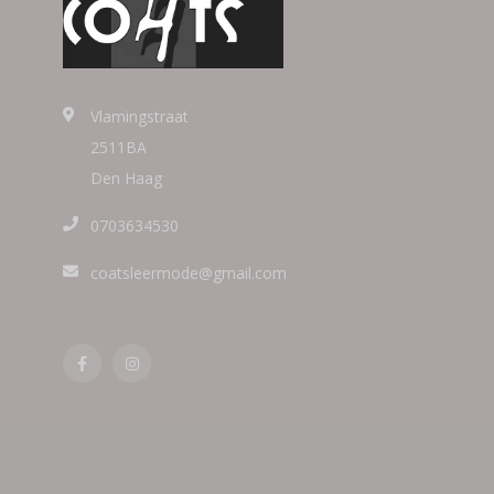
Vlamingstraat
2511BA
Den Haag
0703634530
coatsleermode@gmail.com