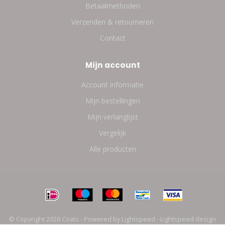
Betaalmethoden
Verzenden & retourneren
Contact
Mijn account
Account informatie
Mijn bestellingen
Mijn verlanglijst
Vergelijk
Alle producten
© Copyright 2026 Coats - Powered by
Lightspeed
-
Lightspeed design