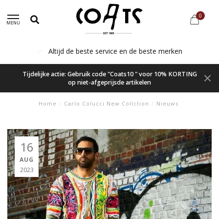
0
MENU
Altijd de beste service en de beste merken
Tijdelijke actie: Gebruik code "Coats10 " voor 10% KORTING
op niet-afgeprijsde artikelen
Home
/
Carlo Colucci New Collction
/
Nieuws
16
AUG
2023