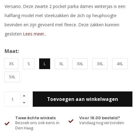
Versano. Deze zwarte 2 pocket parka dames winterjas is een
halflang model met steekzakken die zich op heuphoogte
bevinden en zijn gevoerd met fleece. Deze zakken kunnen
gesloten
Lees meer..
Maat:
XS
S
L
XL
XXL
3XL
4XL
5XL
Toevoegen aan winkelwagen
Twee échte winkels
Voor 16.00 besteld?
Bezoek ons ook eens in
Vandaag nog verzonden
Den Haag