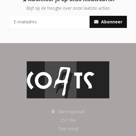
Blijf op de hoogte over onze laatste acties
Abonneer
Vlamingstraat
2511BA
Den Haag