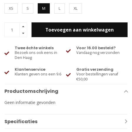
XS
S
M
L
XL
Toevoegen aan winkelwagen
Twee échte winkels
Voor 16.00 besteld?
Bezoek ons ook eens in
Vandaag nog verzonden
Den Haag
Klantenservice
Gratis verzending
Klanten geven ons een 9.6
Voor bestellingen vanaf
€50,00
Productomschrijving
Geen informatie gevonden
Specificaties