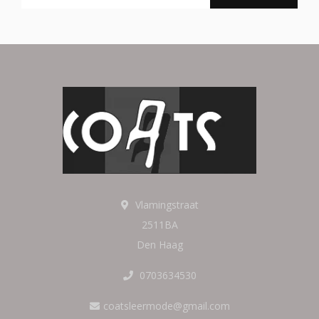
Vlamingstraat
2511BA
Den Haag
0703634530
coatsleermode@gmail.com