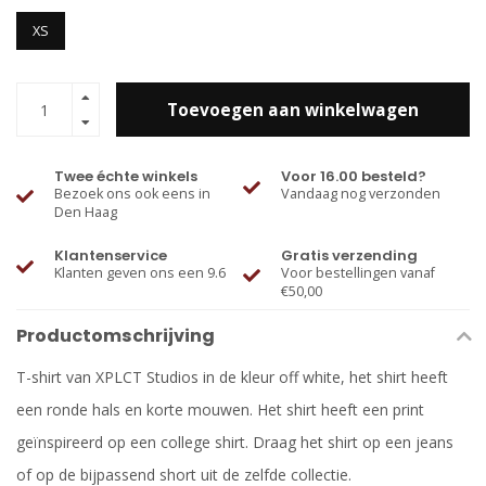
XS
Toevoegen aan winkelwagen
Twee échte winkels
Voor 16.00 besteld?
Bezoek ons ook eens in
Vandaag nog verzonden
Den Haag
Klantenservice
Gratis verzending
Klanten geven ons een 9.6
Voor bestellingen vanaf
€50,00
Productomschrijving
T-shirt van XPLCT Studios in de kleur off white, het shirt heeft
een ronde hals en korte mouwen. Het shirt heeft een print
geïnspireerd op een college shirt. Draag het shirt op een jeans
of op de bijpassend short uit de zelfde collectie.