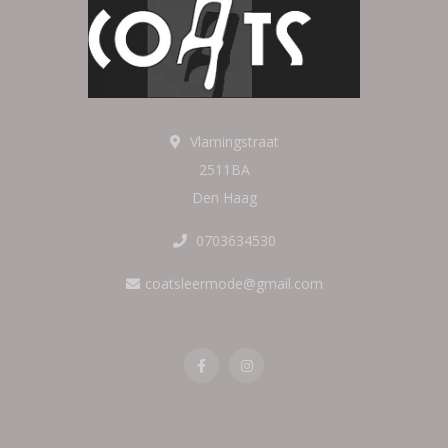
Vlamingstraat
2511BA
Den Haag
0703634530
coatsleermode@gmail.com