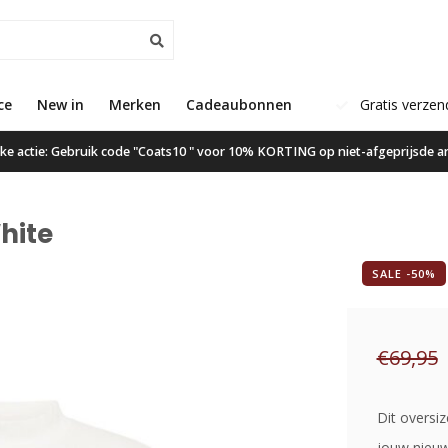
ce
New in
Klanten geven ons een 9.6
Merken
Cadeaubonnen
Gratis verzen
ijke actie: Gebruik code "Coats10 " voor 10% KORTING op niet-afgeprijsde ar
hite
SALE -50%
€69,95
Dit oversiz
jouw nieuw