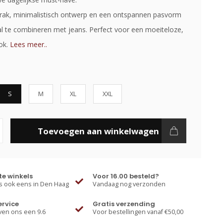
rak, minimalistisch ontwerp en een ontspannen pasvorm
aal te combineren met jeans. Perfect voor een moeiteloze,
ook.
Lees meer..
S
M
XL
XXL
Toevoegen aan winkelwagen
e winkels
Voor 16.00 besteld?
 ook eens in Den Haag
Vandaag nog verzonden
ervice
Gratis verzending
ven ons een 9.6
Voor bestellingen vanaf €50,00