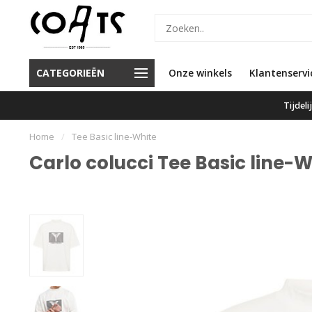
d de beste service en de beste
Voor 16.00 besteld, vandaag
CATEGORIEËN
Onze winkels
Klantenservi
merken
verzonden
Tijdel
Home
/
Tee Basic line-White
Carlo colucci Tee Basic line-W