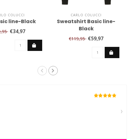
RLO COLUCCI
CARLO COLUCCI
sic line-Black
Sweatshirt Basic line-
Sw
Black
€34,97
9,95
€59,97
€119,95