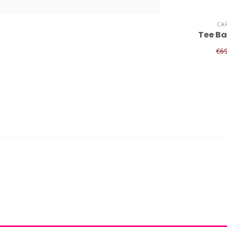
CA
Tee Ba
€6