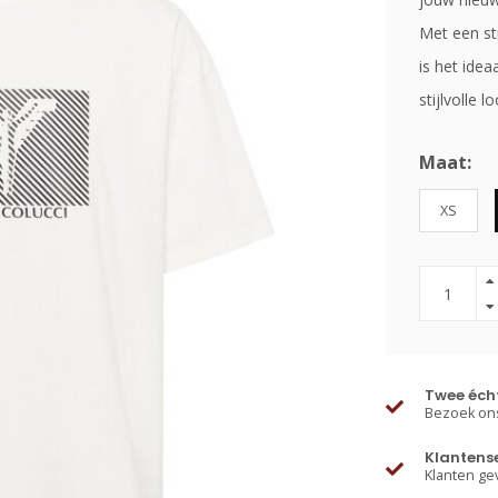
Met een st
is het ide
stijlvolle l
Maat:
XS
Twee écht
Bezoek ons
Klantens
Klanten ge