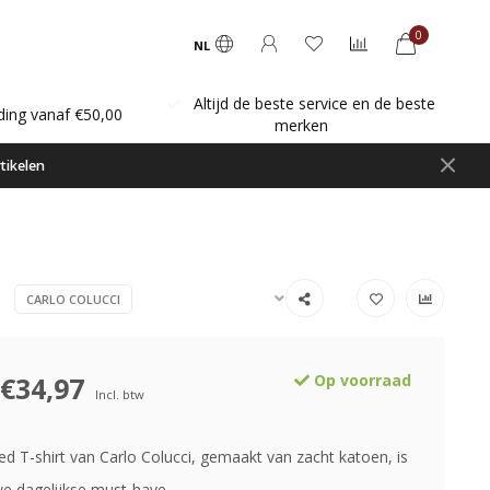
0
NL
Altijd de beste service en de beste
ding vanaf €50,00
merken
tikelen
CARLO COLUCCI
€34,97
Op voorraad
Incl. btw
ed T-shirt van Carlo Colucci, gemaakt van zacht katoen, is
e dagelijkse must-have.