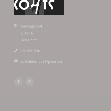
Vlamingstraat
2511BA
Den Haag
0703634530
coatsleermode@gmail.com