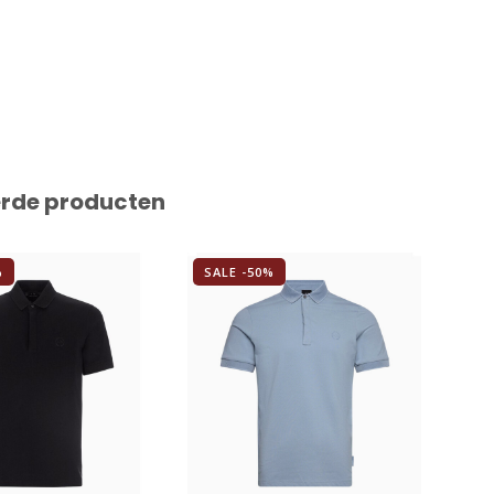
erde producten
%
SALE -50%