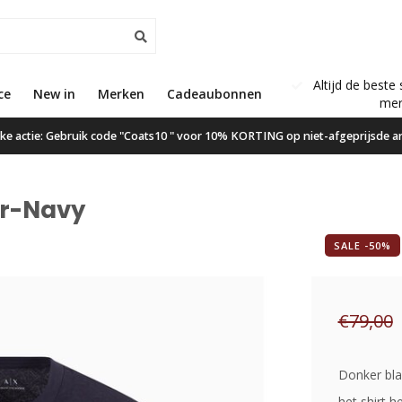
Altijd de beste 
ce
New in
Gratis verzending vanaf €50,00
Merken
Cadeaubonnen
mer
ijke actie: Gebruik code "Coats10 " voor 10% KORTING op niet-afgeprijsde ar
er-Navy
SALE -50%
€79,00
Donker bla
het shirt h