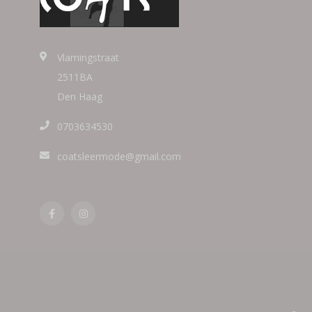
Vlamingstraat
2511BA
Den Haag
0703634530
coatsleermode@gmail.com