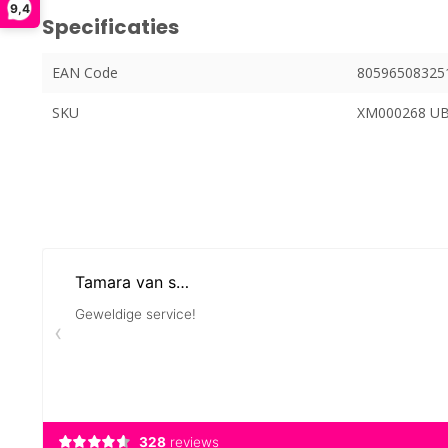
9,4
Specificaties
EAN Code
80596508325
SKU
XM000268 U