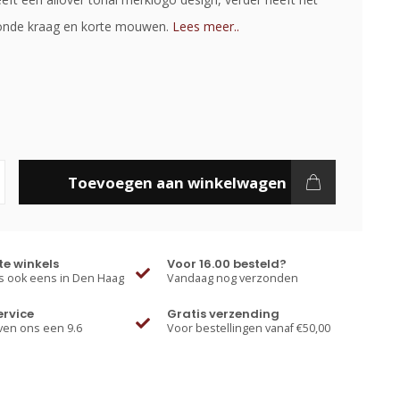
ronde kraag en korte mouwen.
Lees meer..
Toevoegen aan winkelwagen
e winkels
Voor 16.00 besteld?
 ook eens in Den Haag
Vandaag nog verzonden
ervice
Gratis verzending
ven ons een 9.6
Voor bestellingen vanaf €50,00