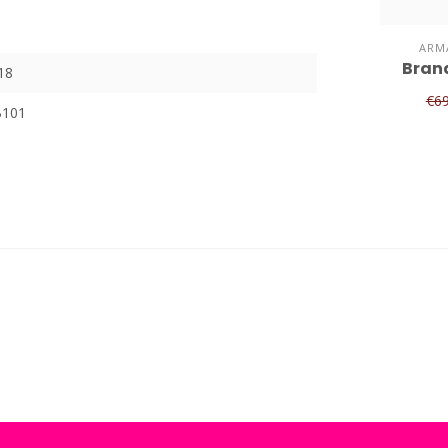
ARM
Bran
18
€6
B101