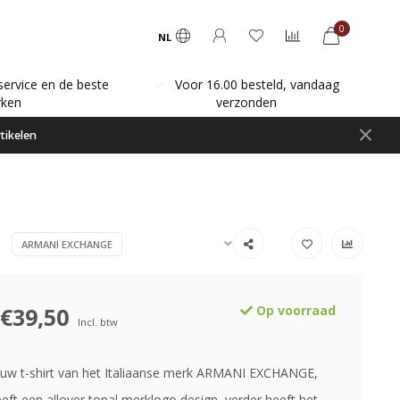
0
NL
service en de beste
Voor 16.00 besteld, vandaag
ken
verzonden
tikelen
ARMANI EXCHANGE
€39,50
Op voorraad
Incl. btw
uw t-shirt van het Italiaanse merk ARMANI EXCHANGE,
eeft een allover tonal merklogo design, verder heeft het