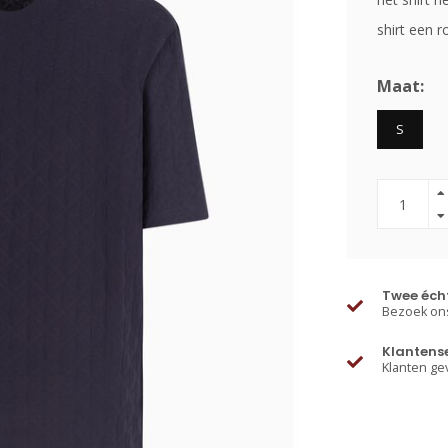
shirt een 
Maat:
S
Twee écht
Bezoek ons
Klantens
Klanten ge