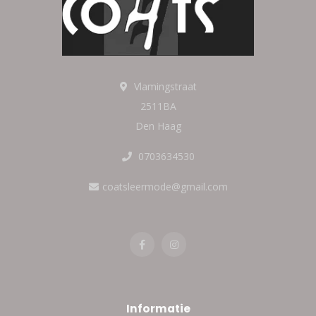
Vlamingstraat
2511BA
Den Haag
0703634530
coatsleermode@gmail.com
Informatie