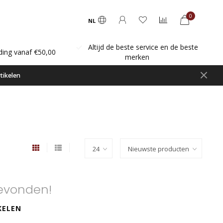
0
NL
Altijd de beste service en de beste
ding vanaf €50,00
merken
tikelen
evonden!
KELEN