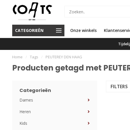
d de beste service en de beste
Voor 16.00 besteld, vandaag
CATEGORIEËN
Onze winkels
Klantenservi
merken
verzonden
Tijdel
Home
/
Tags
/
PEUTEREY DEN HAAG
Producten getagd met PEUTE
FILTERS
Categorieën
Dames
Heren
Kids