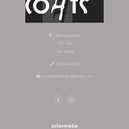
Vlamingstraat
2511BA
Den Haag
0703634530
coatsleermode@gmail.com
Informatie