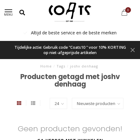
0
MENU
Altijd de beste service en de beste merken
Tijdelijke actie: Gebruik code "Coats10 " voor 10% KORTING
op niet-afgeprijsde artikelen
Home
/
Tags
/
joshv denhaag
Producten getagd met joshv
denhaag
Geen producten gevonden!