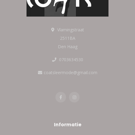
Vlamingstraat
2511BA
Den Haag
0703634530
coatsleermode@gmail.com
Informatie