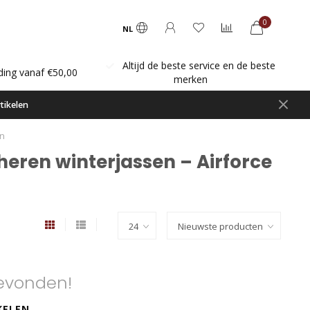
0
NL
Altijd de beste service en de beste
ding vanaf €50,00
merken
tikelen
en
heren winterjassen – Airforce
evonden!
KELEN