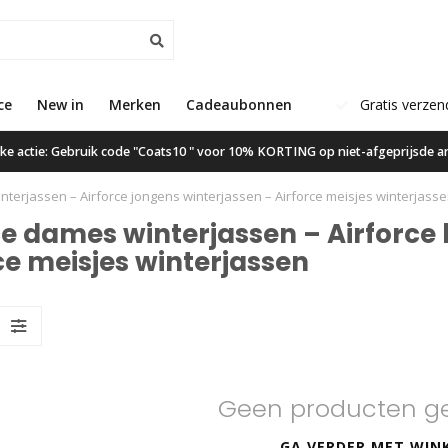
ce
New in
Klanten geven ons een 9.6
Merken
Cadeaubonnen
Gratis verzen
ijke actie: Gebruik code "Coats10 " voor 10% KORTING op niet-afgeprijsde ar
nterjassen – Airforce jongens winterjassen – Airforce meisjes winterjass
e dames winterjassen – Airforce 
ce meisjes winterjassen
Geen producten g
GA VERDER MET WIN