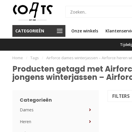
d de beste service en de beste
Voor 16.00 besteld, vandaag
CATEGORIEËN
Onze winkels
Klantenservi
merken
verzonden
Tijdel
Home
/
Tags
/
Airforce dames winterjassen – Airforce heren wi
Producten getagd met Airforc
jongens winterjassen – Airfor
FILTERS
Categorieën
Dames
Heren