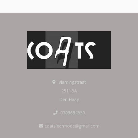
Vlamingstraat
2511BA
Den Haag
0703634530
coatsleermode@gmail.com