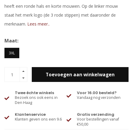
heeft een ronde hals en korte mouwen. Op de linker mouw
staat het merk logo (de 3 rode stippen) met daaronder de
merknaam.
Lees meer..
Maat:
3XL
Toevoegen aan winkelwagen
Twee échte winkels
Voor 16.00 besteld?
Bezoek ons ook eens in
Vandaag nog verzonden
Den Haag
Klantenservice
Gratis verzending
Klanten geven ons een 9.6
Voor bestellingen vanaf
€50,00