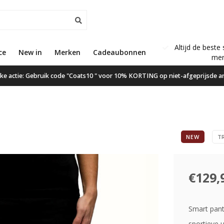
Altijd de beste 
ce
New in
Gratis verzending vanaf €50,00
Merken
Cadeaubonnen
mer
ijke actie: Gebruik code "Coats10 " voor 10% KORTING op niet-afgeprijsde ar
NEW
T
€129,
Smart pant
sportieve u