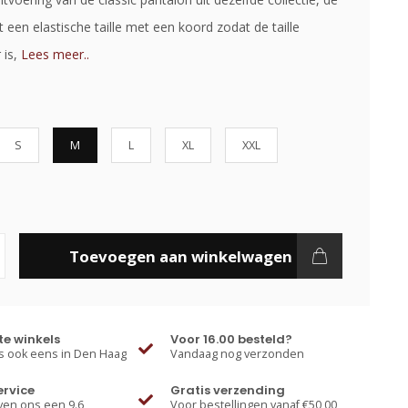
 een elastische taille met een koord zodat de taille
 is,
Lees meer..
S
M
L
XL
XXL
Toevoegen aan winkelwagen
e winkels
Voor 16.00 besteld?
 ook eens in Den Haag
Vandaag nog verzonden
ervice
Gratis verzending
ven ons een 9.6
Voor bestellingen vanaf €50,00