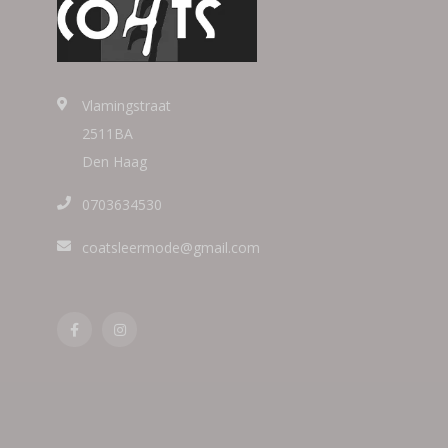
Vlamingstraat
2511BA
Den Haag
0703634530
coatsleermode@gmail.com