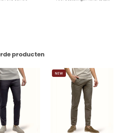
erde producten
NEW
N