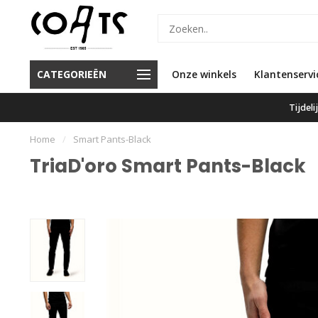
or 16.00 besteld, vandaag
CATEGORIEËN
Onze winkels
Klanten geven ons een 9.6
Klantenservi
verzonden
Tijdel
Home
/
Smart Pants-Black
TriaD'oro Smart Pants-Black