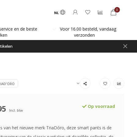
0
NL
service en de beste
Voor 16.00 besteld, vandaag
ken
verzonden
tikelen
RIAD'ORO
95
Op voorraad
Incl. btw
s van het nieuwe merk TriaDóro, deze smart pants is de
itvoering van de classic pantalon uit dezelfde collectie, de