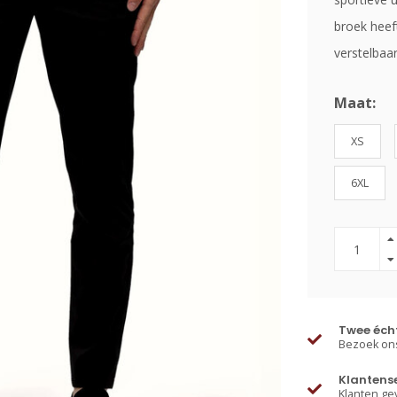
broek heeft
verstelbaar
Maat:
XS
6XL
Twee écht
Bezoek ons
Klantens
Klanten ge