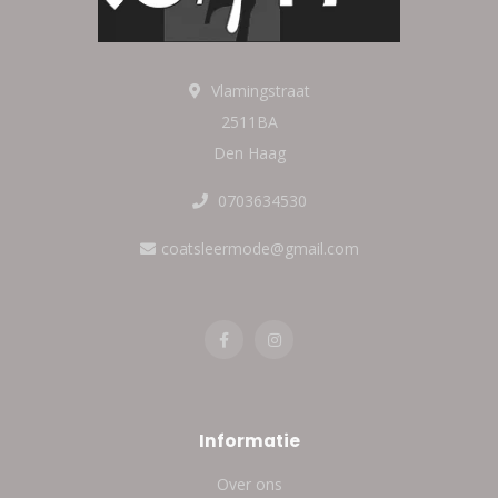
Vlamingstraat
2511BA
Den Haag
0703634530
coatsleermode@gmail.com
Informatie
Over ons