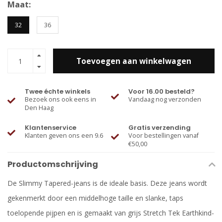
Maat:
32
36
Toevoegen aan winkelwagen
Twee échte winkels
Voor 16.00 besteld?
Bezoek ons ook eens in
Vandaag nog verzonden
Den Haag
Klantenservice
Gratis verzending
Klanten geven ons een 9.6
Voor bestellingen vanaf
€50,00
Productomschrijving
De Slimmy Tapered-jeans is de ideale basis. Deze jeans wordt
gekenmerkt door een middelhoge taille en slanke, taps
toelopende pijpen en is gemaakt van grijs Stretch Tek Earthkind-