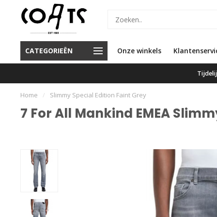
or 16.00 besteld, vandaag
CATEGORIEËN
Onze winkels
Klanten geven ons een 9.6
Klantenservi
verzonden
Tijdel
Home
/
Slimmy Special Edition Faint Grey
7 For All Mankind EMEA Slimmy