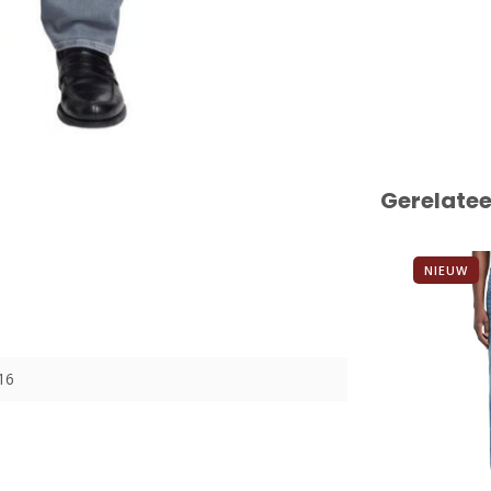
Gerelate
NIEUW
16
I