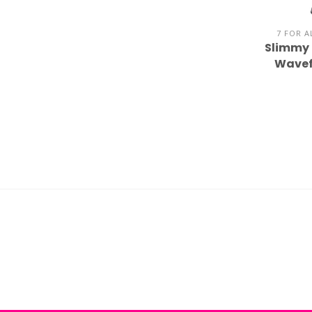
7 FOR A
Slimmy 
Wavef