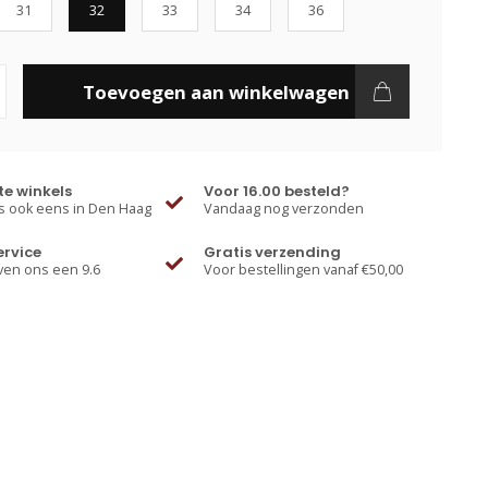
31
32
33
34
36
Toevoegen aan winkelwagen
e winkels
Voor 16.00 besteld?
 ook eens in Den Haag
Vandaag nog verzonden
ervice
Gratis verzending
ven ons een 9.6
Voor bestellingen vanaf €50,00