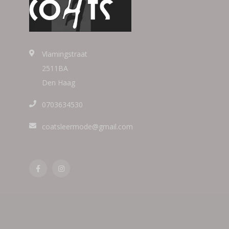
Vlamingstraat
2511BA
Den Haag
0703634530
coatsleermode@gmail.com