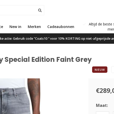
Altijd de beste 
ce
New in
Gratis verzending vanaf €50,00
Merken
Cadeaubonnen
mer
ijke actie: Gebruik code "Coats10 " voor 10% KORTING op niet-afgeprijsde ar
 Special Edition Faint Grey
NIEUW
€289,
Maat: