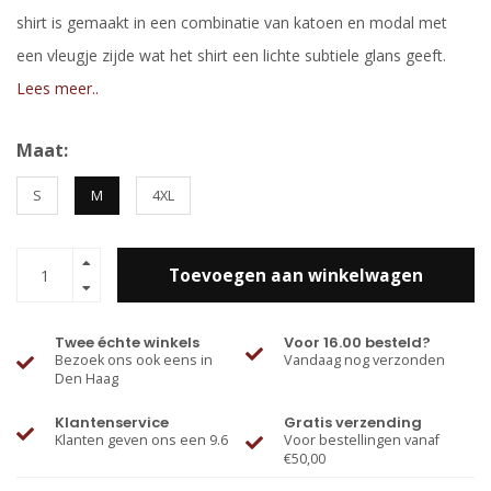
shirt is gemaakt in een combinatie van katoen en modal met
een vleugje zijde wat het shirt een lichte subtiele glans geeft.
Lees meer..
Maat:
S
M
4XL
Toevoegen aan winkelwagen
Twee échte winkels
Voor 16.00 besteld?
Bezoek ons ook eens in
Vandaag nog verzonden
Den Haag
Klantenservice
Gratis verzending
Klanten geven ons een 9.6
Voor bestellingen vanaf
€50,00