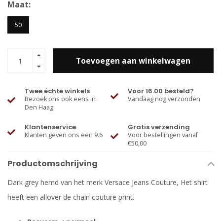
Maat:
50
Toevoegen aan winkelwagen
Twee échte winkels
Voor 16.00 besteld?
Bezoek ons ook eens in
Vandaag nog verzonden
Den Haag
Klantenservice
Gratis verzending
Klanten geven ons een 9.6
Voor bestellingen vanaf
€50,00
Productomschrijving
Dark grey hemd van het merk Versace Jeans Couture, Het shirt
heeft een allover de chain couture print.