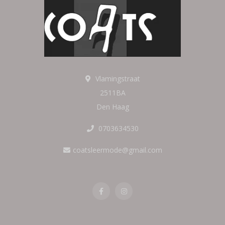
Vlamingstraat
2511BA
Den Haag
0703634530
coatsleermode@gmail.com