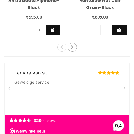
Ankle boots Alpinono-
Rantulow Flat Calf
Black
Grain-Black
€995,00
€699,00