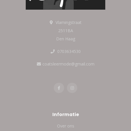
Vlamingstraat
2511BA
Den Haag
0703634530
coatsleermode@gmail.com
Informatie
Over ons