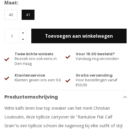
Maat:
40
41
Toevoegen aan winkelwagen
Twee échte winkels
Voor 16.00 besteld?
Bezoek ons ook eens in
Vandaag nog verzonden
Den Haag
Klantenservice
Gratis verzending
Klanten geven ons een 9.6
Voor bestellingen vanaf
€50,00
Productomschrijving
Witte kalfs leren low top sneaker van het merk Christian
Louboutin, deze tijdloze carryover de "Rantulow Flat Calf
Grain"is een tijdloze schoen die nagenoeg bij elke outfit of stijl