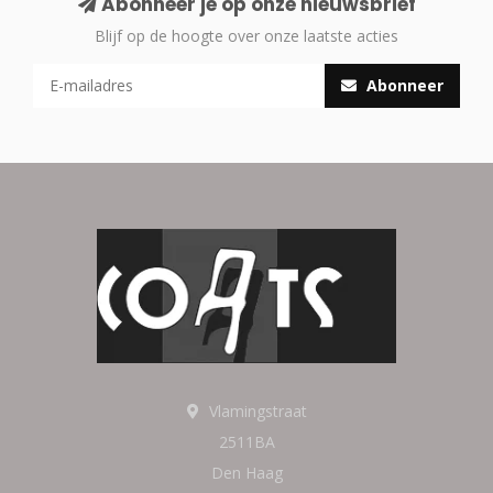
Abonneer je op onze nieuwsbrief
Blijf op de hoogte over onze laatste acties
Abonneer
Vlamingstraat
2511BA
Den Haag