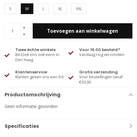
S
M
L
XL
XXL
Toevoegen aan winkelwagen
Twee échte winkels
Voor 16.00 besteld?
Bezoek ons ook eens in
Vandaag nog verzonden
Den Haag
Klantenservice
Gratis verzending
Klanten geven ons een 9.6
Voor bestellingen vanaf
€50,00
Productomschrijving
Geen informatie gevonden
Specificaties