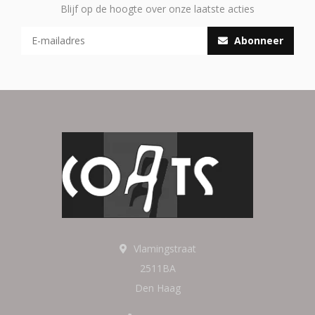
Blijf op de hoogte over onze laatste acties
Abonneer
Vlamingstraat
2511BA
Den Haag