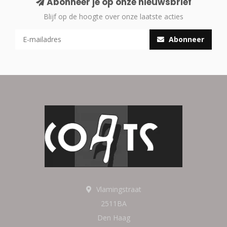
Abonneer je op onze nieuwsbrief
Blijf op de hoogte over onze laatste acties
Abonneer
Vlamingstraat
2511BA
Den Haag