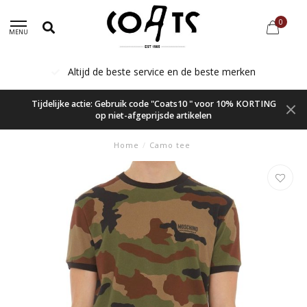
0
MENU
 en de beste merken
Voor 16.00 besteld, va
Tijdelijke actie: Gebruik code "Coats10 " voor 10% KORTING
op niet-afgeprijsde artikelen
Home
/
Camo tee