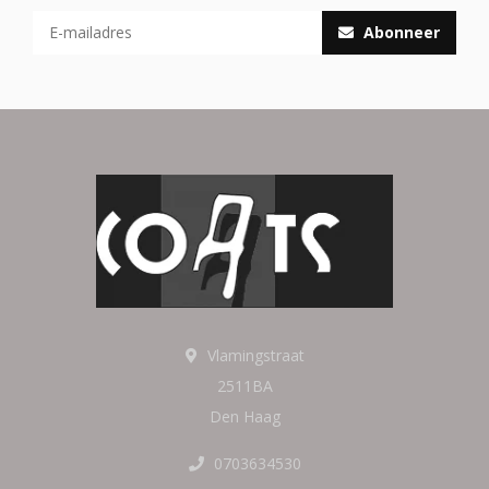
Abonneer
Vlamingstraat
2511BA
Den Haag
0703634530