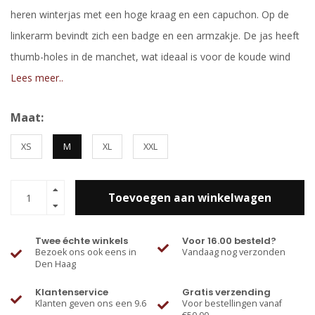
heren winterjas met een hoge kraag en een capuchon. Op de
linkerarm bevindt zich een badge en een armzakje. De jas heeft
thumb-holes in de manchet, wat ideaal is voor de koude wind
Lees meer..
Maat:
XS
M
XL
XXL
Toevoegen aan winkelwagen
Twee échte winkels
Voor 16.00 besteld?
Bezoek ons ook eens in
Vandaag nog verzonden
Den Haag
Klantenservice
Gratis verzending
Klanten geven ons een 9.6
Voor bestellingen vanaf