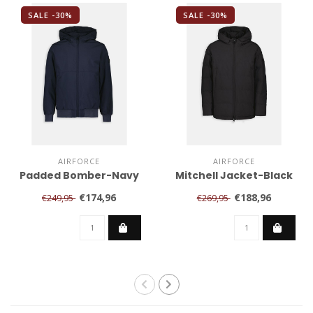
SALE -30%
SALE -30%
AIRFORCE
AIRFORCE
Padded Bomber-Navy
Mitchell Jacket-Black
€174,96
€188,96
€249,95
€269,95