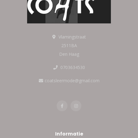
Vlamingstraat
2511BA
Den Haag
0703634530
coatsleermode@gmail.com
Informatie