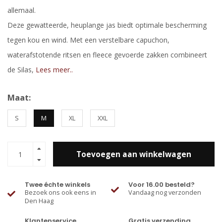
allemaal.
Deze gewatteerde, heuplange jas biedt optimale bescherming
tegen kou en wind. Met een verstelbare capuchon,
waterafstotende ritsen en fleece gevoerde zakken combineert
de Silas,
Lees meer..
Maat:
S
M
XL
XXL
Toevoegen aan winkelwagen
Twee échte winkels
Voor 16.00 besteld?
Bezoek ons ook eens in
Vandaag nog verzonden
Den Haag
Klantenservice
Gratis verzending