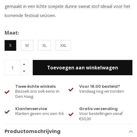
gemaakt in een lichte soepele dunne sweat stof ideaal voor het
komende festival seizoen.
Maat:
S
M
XL
XXL
Toevoegen aan winkelwagen
Twee échte winkels
Voor 16.00 besteld?
Bezoek ons ook eens in
Vandaag nog verzonden
Den Haag
Klantenservice
Gratis verzending
Klanten geven ons een 9.6
Voor bestellingen vanaf
€50,00
Productomschrijving